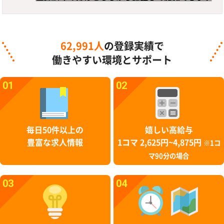
62,991人
の登録実績で
働きやすい環境とサポート
01
02
毎日50件以上の
嬉しい高給与
豊富な求人情報
1コマ 2,625円~4,875円
※1コ
マ90分の場合
03
04