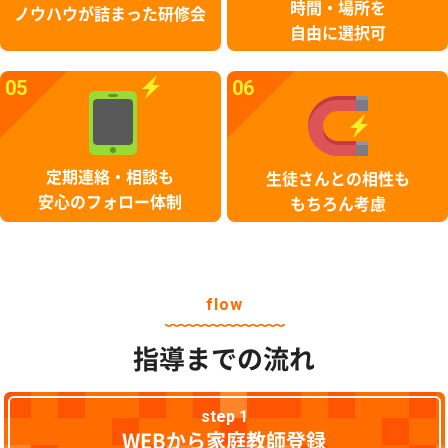
時間・場所を
ノウハウが詰まった研修会
自由に選択可
05
06
定期連絡・相談も
生徒さんとの相性も
安心のフォロー体制
もちろん考慮
flow
指導までの流れ
step 1
WEBから家庭教師登録