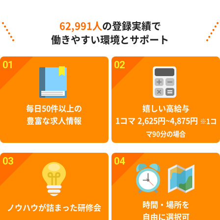
62,991人
の登録実績で
働きやすい環境とサポート
01
02
毎日50件以上の
嬉しい高給与
豊富な求人情報
1コマ 2,625円~4,875円
※1コ
マ90分の場合
03
04
時間・場所を
ノウハウが詰まった研修会
自由に選択可