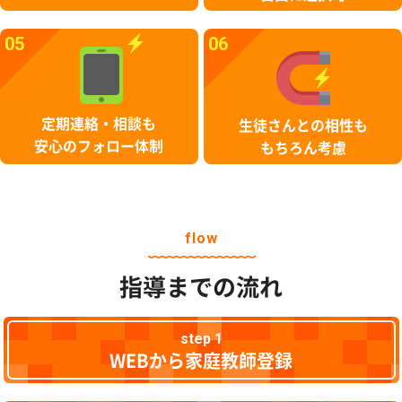
05
06
定期連絡・相談も
生徒さんとの相性も
安心のフォロー体制
もちろん考慮
flow
指導までの流れ
step 1
WEBから家庭教師登録