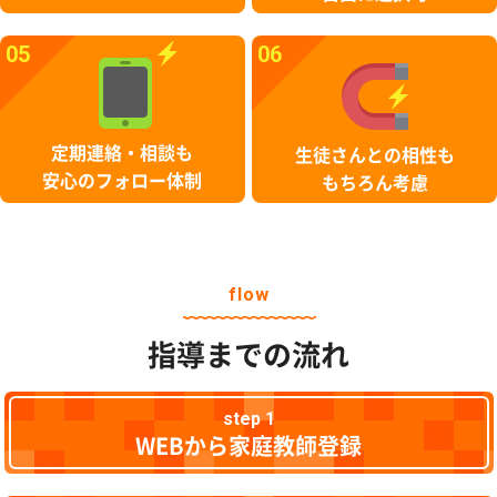
05
06
定期連絡・相談も
生徒さんとの相性も
安心のフォロー体制
もちろん考慮
flow
指導までの流れ
step 1
WEBから家庭教師登録