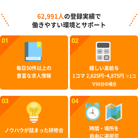
62,991人
の登録実績で
働きやすい環境とサポート
01
02
毎日50件以上の
嬉しい高給与
豊富な求人情報
1コマ 2,625円~4,875円
※1コ
マ90分の場合
03
04
時間・場所を
ノウハウが詰まった研修会
自由に選択可