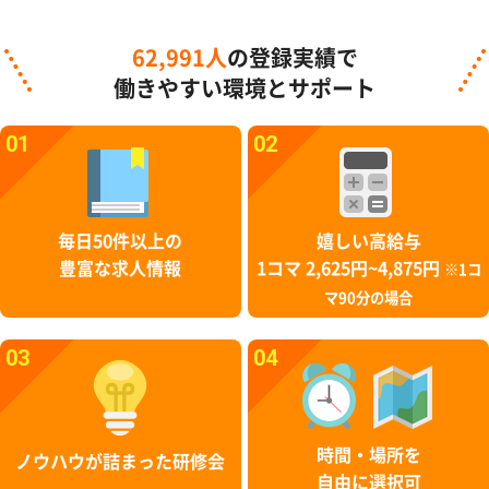
62,991人
の登録実績で
働きやすい環境とサポート
01
02
毎日50件以上の
嬉しい高給与
豊富な求人情報
1コマ 2,625円~4,875円
※1コ
マ90分の場合
03
04
時間・場所を
ノウハウが詰まった研修会
自由に選択可