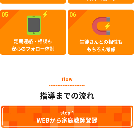
05
06
定期連絡・相談も
生徒さんとの相性も
安心のフォロー体制
もちろん考慮
flow
指導までの流れ
step 1
WEBから家庭教師登録