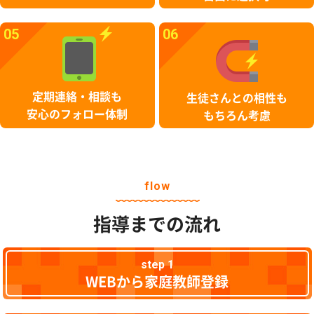
05
06
定期連絡・相談も
生徒さんとの相性も
安心のフォロー体制
もちろん考慮
flow
指導までの流れ
step 1
WEBから家庭教師登録