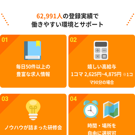
62,991人
の登録実績で
働きやすい環境とサポート
01
02
毎日50件以上の
嬉しい高給与
豊富な求人情報
1コマ 2,625円~4,875円
※1コ
マ90分の場合
03
04
時間・場所を
ノウハウが詰まった研修会
自由に選択可