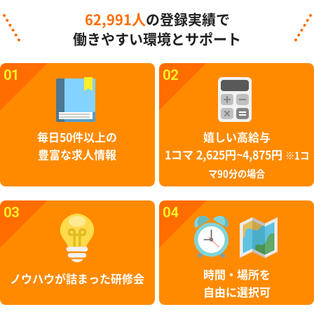
62,991人
の登録実績で
働きやすい環境とサポート
01
02
毎日50件以上の
嬉しい高給与
豊富な求人情報
1コマ 2,625円~4,875円
※1コ
マ90分の場合
03
04
時間・場所を
ノウハウが詰まった研修会
自由に選択可