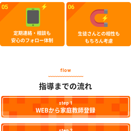
05
06
定期連絡・相談も
生徒さんとの相性も
安心のフォロー体制
もちろん考慮
flow
指導までの流れ
step 1
WEBから家庭教師登録
step 2