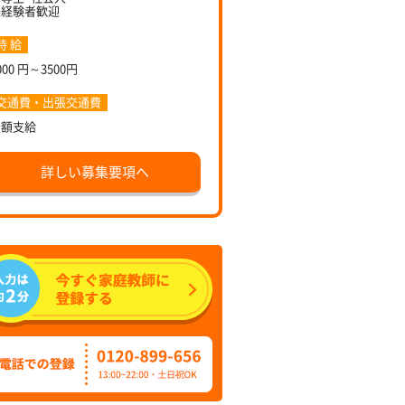
未経験者歓迎
時 給
000 円～3500円
交通費・出張交通費
全額支給
詳しい募集要項へ