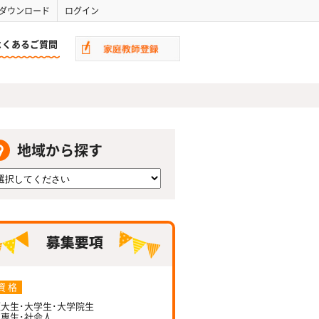
ダウンロード
ログイン
よくあるご質問
地域から探す
資 格
大生･大学生･大学院生
専生･社会人