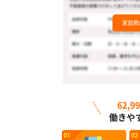
家庭教
62,9
働きや
01
02