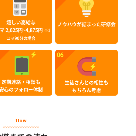
嬉しい高給与
ノウハウが詰まった研修会
マ 2,625円~4,875円
※1
コマ90分の場合
06
定期連絡・相談も
生徒さんとの相性も
安心のフォロー体制
もちろん考慮
flow