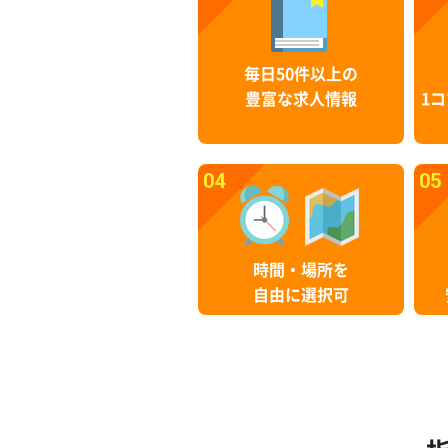
毎日50件以上の
豊富な求人情報
1コ
04
05
時間・場所を
自由に選択可