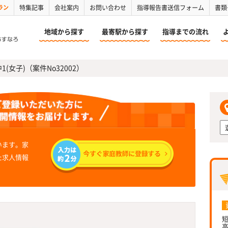
ラン
特集記事
会社案内
お問い合わせ
指導報告書送信フォーム
書類
地域から探す
最寄駅から探す
指導までの流れ
(女子)（案件No32002）
います。家
た求人情報
短
高