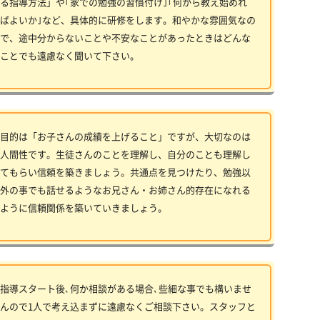
る指導方法」や｢家での勉強の習慣付け｣｢何から教え始めれ
ばよいか｣など、具体的に研修をします。和やかな雰囲気なの
で、途中分からないことや不安なことがあったときはどんな
ことでも遠慮なく聞いて下さい。
目的は「お子さんの成績を上げること」ですが、大切なのは
人間性です。生徒さんのことを理解し、自分のことも理解し
てもらい信頼を築きましょう。共通点を見つけたり、勉強以
外の事でも話せるようなお兄さん・お姉さん的存在になれる
ように信頼関係を築いていきましょう。
指導スタート後､何か相談がある場合､些細な事でも構いませ
んので1人で考え込まずに遠慮なくご相談下さい。スタッフと