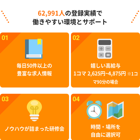
62,991人
の登録実績で
働きやすい環境とサポート
01
02
毎日50件以上の
嬉しい高給与
豊富な求人情報
1コマ 2,625円~4,875円
※1コ
マ90分の場合
03
04
時間・場所を
ノウハウが詰まった研修会
自由に選択可