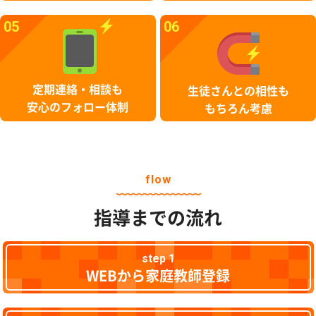
05
06
定期連絡・相談も
生徒さんとの相性も
安心のフォロー体制
もちろん考慮
flow
指導までの流れ
step 1
WEBから家庭教師登録