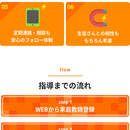
05
06
定期連絡・相談も
生徒さんとの相性も
安心のフォロー体制
もちろん考慮
flow
指導までの流れ
step 1
WEBから家庭教師登録
step 2