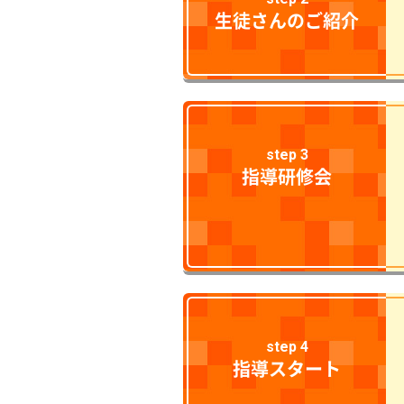
生徒さんのご紹介
step 3
指導研修会
step 4
指導スタート