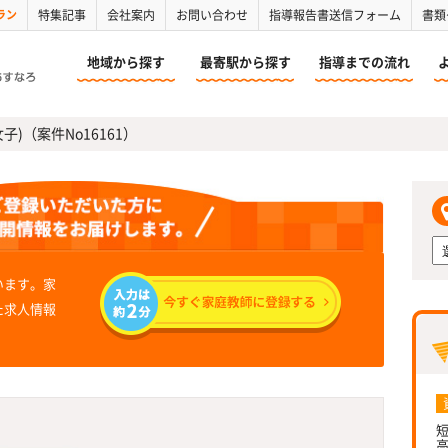
ラン
特集記事
会社案内
お問い合わせ
指導報告書送信フォーム
書類
地域から探す
最寄駅から探す
指導までの流れ
女子)（案件No16161）
います。家
た求人情報
短
高