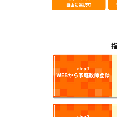
自由に選択可
step 1
WEBから家庭教師登録
step 2