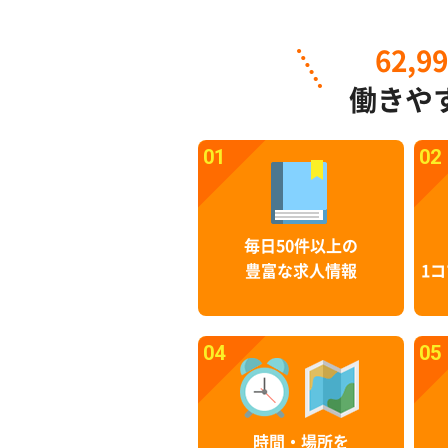
62,9
働きや
01
02
毎日50件以上の
豊富な求人情報
1コ
04
05
時間・場所を