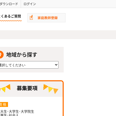
ダウンロード
ログイン
よくあるご質問
地域から探す
資 格
大生･大学生･大学院生
専生･社会人