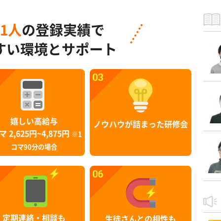
91人
の登録実績で
すい環境とサポート
03
嬉しい高給与
ノウハウが詰まった研修会
マ 2,625円~4,875円
※1
コマ90分の場合
06
定期連絡・相談も
生徒さんとの相性も