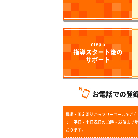
step 5
指導スタート後の
サポート
携帯・固定電話からフリーコールでご利
す。平日・土日祝日の13時～22時まで
おります。