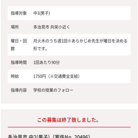
指導対象
中3(男子)
場所
多治見市 共栄小近く
曜日・回
月火木のうち週1回※あらかじめ先生が曜日を決める
数
形です。
指導時間
1回あたり90分
時給
1750円（※交通費全支給）
指導内容
学校の授業のフォロー
この募集は終了致しました。
多治見市 中2(男子)（案件No. 20496）