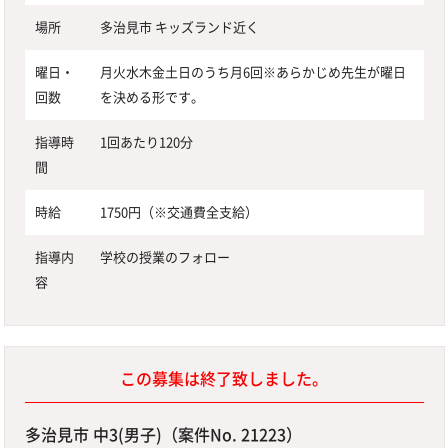
場所
多治見市 キッズランド近く
曜日・
月火水木金土日のうち月6回※あらかじめ先生が曜日
回数
を決める形です。
指導時
1回あたり120分
間
時給
1750円（※交通費全支給）
指導内
学校の授業のフォロー
容
この募集は終了致しました。
多治見市 中3(男子)（案件No. 21223）