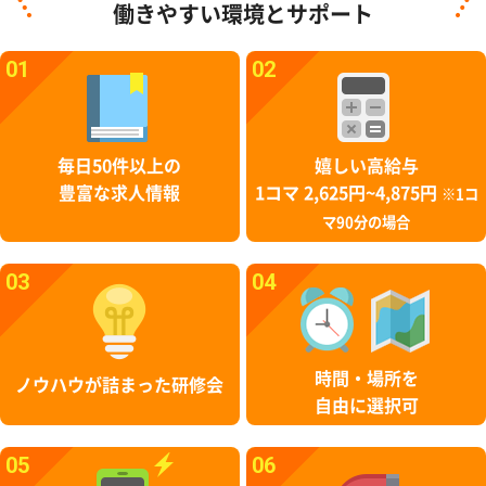
働きやすい環境とサポート
01
02
毎日50件以上の
嬉しい高給与
豊富な求人情報
1コマ 2,625円~4,875円
※1コ
マ90分の場合
03
04
時間・場所を
ノウハウが詰まった研修会
自由に選択可
05
06