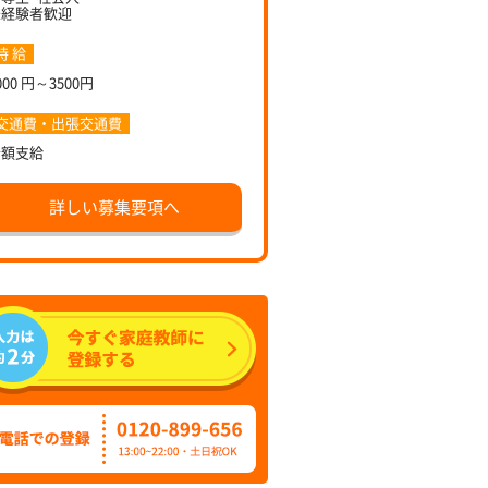
未経験者歓迎
時 給
000 円～3500円
交通費・出張交通費
全額支給
詳しい募集要項へ