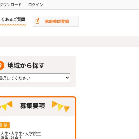
ダウンロード
ログイン
よくあるご質問
地域から探す
資 格
大生･大学生･大学院生
専生･社会人