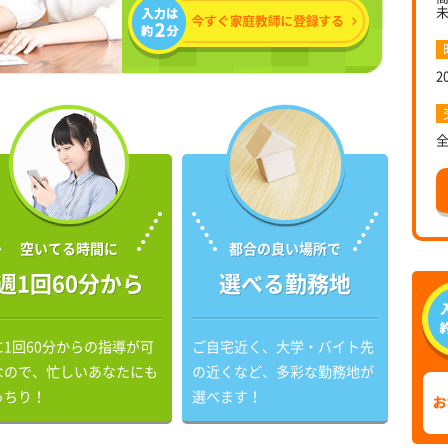
2
空いてる時間に
都合の良い場所で
週1回60分から
選べる勤務地
に1回60分からの指導が可
ご自宅近く、大学・バイト先
なので、忙しいあなたにも
の近くなど、多彩な勤務地が
っちり！
選べます！