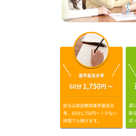
業界最高水準
1,750
60分
円 〜
週
給与は家庭教師業界最高水
能
準、60分1,750円〜！少ない
ば
時間でも稼げます。