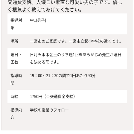
交通費支給。人懐こい素直な可愛い男の子です。優し
く根気よく教えてあげてください。
指導対
中1(男子)
象
場所
一宮市のご家庭です。一宮市立起小学校の近くです。
曜日・
日月火水木金土のうち週1回※あらかじめ先生が曜日
回数
を決める形です。
指導時
19：00～21：30の間で1回あたり90分
間
時給
1750円（※交通費全支給）
指導内
学校の授業のフォロー
容