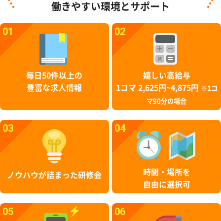
働きやすい環境とサポート
01
02
毎日50件以上の
嬉しい高給与
豊富な求人情報
1コマ 2,625円~4,875円
※1コ
マ90分の場合
03
04
時間・場所を
ノウハウが詰まった研修会
自由に選択可
05
06