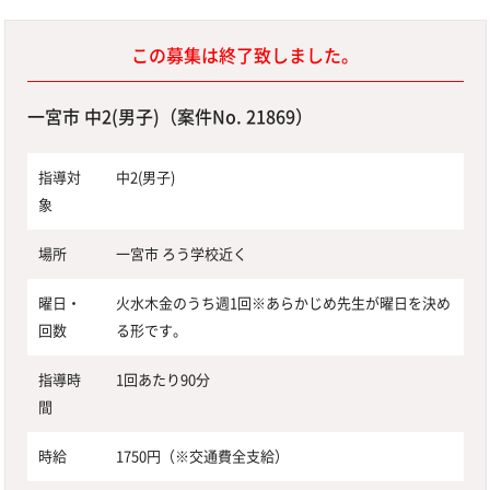
この募集は終了致しました。
一宮市 中2(男子)（案件No. 21869）
指導対
中2(男子)
象
場所
一宮市 ろう学校近く
曜日・
火水木金のうち週1回※あらかじめ先生が曜日を決め
回数
る形です。
指導時
1回あたり90分
間
時給
1750円（※交通費全支給）