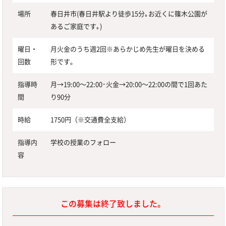
場所
春日井市(春日井駅より徒歩15分｡お近くに篠木公園が
あるご家庭です｡)
曜日・
月火金のうち週2回※あらかじめ先生が曜日を決める
回数
形です。
指導時
月→19:00〜22:00･火金→20:00〜22:00の間で1回あた
間
り90分
時給
1750円（※交通費全支給）
指導内
学校の授業のフォロー
容
この募集は終了致しました。