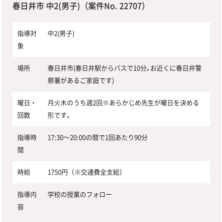
春日井市 中2(男子)（案件No. 22707）
指導対
中2(男子)
象
場所
春日井市(春日井駅からバスで10分｡お近くに春日井警
察署があるご家庭です)
曜日・
月火木のうち週2回※あらかじめ先生が曜日を決める
回数
形です。
指導時
17:30〜20:00の間で1回あたり90分
間
時給
1750円（※交通費全支給）
指導内
学校の授業のフォロー
容