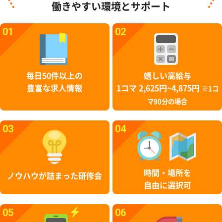
働きやすい環境とサポート
01
02
毎日50件以上の
嬉しい高給与
豊富な求人情報
1コマ 2,625円~4,875円
※1コ
マ90分の場合
03
04
時間・場所を
ノウハウが詰まった研修会
自由に選択可
05
06