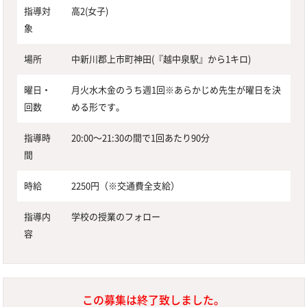
指導対
高2(女子)
象
場所
中新川郡上市町神田(『越中泉駅』から1キロ)
曜日・
月火水木金のうち週1回※あらかじめ先生が曜日を決
回数
める形です。
指導時
20:00〜21:30の間で1回あたり90分
間
時給
2250円（※交通費全支給）
指導内
学校の授業のフォロー
容
この募集は終了致しました。