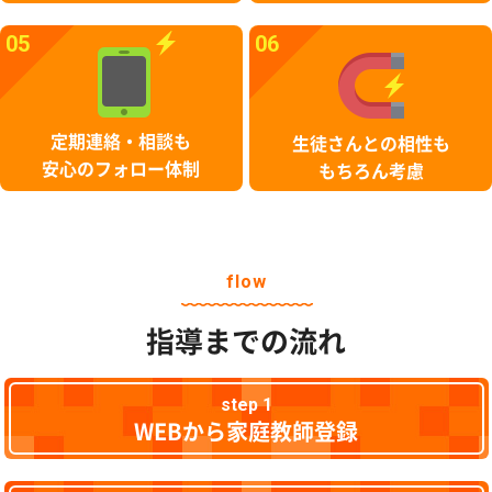
05
06
定期連絡・相談も
生徒さんとの相性も
安心のフォロー体制
もちろん考慮
flow
指導までの流れ
step 1
WEBから家庭教師登録