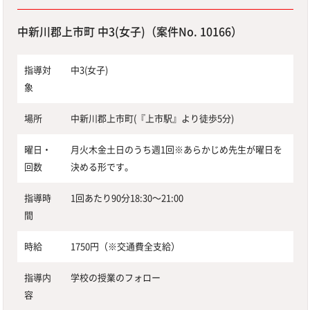
中新川郡上市町 中3(女子)（案件No. 10166）
指導対
中3(女子)
象
場所
中新川郡上市町(『上市駅』より徒歩5分)
曜日・
月火木金土日のうち週1回※あらかじめ先生が曜日を
回数
決める形です。
指導時
1回あたり90分18:30〜21:00
間
時給
1750円（※交通費全支給）
指導内
学校の授業のフォロー
容