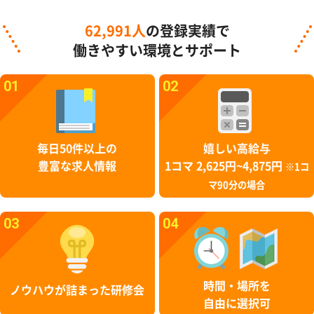
62,991人
の登録実績で
働きやすい環境とサポート
01
02
毎日50件以上の
嬉しい高給与
豊富な求人情報
1コマ 2,625円~4,875円
※1コ
マ90分の場合
03
04
時間・場所を
ノウハウが詰まった研修会
自由に選択可