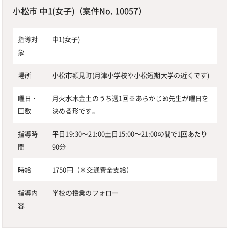
小松市 中1(女子)（案件No. 10057）
指導対
中1(女子)
象
場所
小松市額見町(月津小学校や小松短期大学の近くです)
曜日・
月火水木金土のうち週1回※あらかじめ先生が曜日を
回数
決める形です。
指導時
平日19:30〜21:00土日15:00〜21:00の間で1回あたり
間
90分
時給
1750円（※交通費全支給）
指導内
学校の授業のフォロー
容