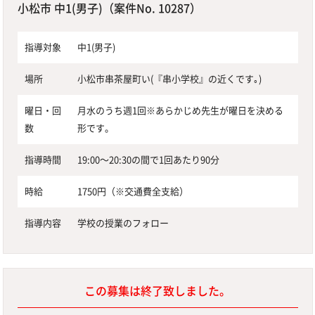
小松市 中1(男子)（案件No. 10287）
指導対象
中1(男子)
場所
小松市串茶屋町い(『串小学校』の近くです｡)
曜日・回
月水のうち週1回※あらかじめ先生が曜日を決める
数
形です。
指導時間
19:00〜20:30の間で1回あたり90分
時給
1750円（※交通費全支給）
指導内容
学校の授業のフォロー
この募集は終了致しました。