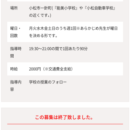
場所
小松市一針町(『能美小学校』や『小松自動車学校』
の近くです｡)
曜日・
月火水木金土日のうち週1回※あらかじめ先生が曜日
回数
を決める形です。
指導時
19:30〜21:00の間で1回あたり90分
間
時給
2000円（※交通費全支給）
指導内
学校の授業のフォロー
容
この募集は終了致しました。