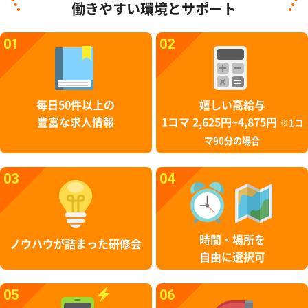
働きやすい環境とサポート
01
02
毎日50件以上の
嬉しい高給与
豊富な求人情報
1コマ 2,625円~4,875円
※1コ
マ90分の場合
03
04
時間・場所を
ノウハウが詰まった研修会
自由に選択可
05
06