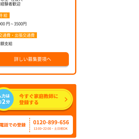
未経験者歓迎
時 給
000 円～3500円
交通費・出張交通費
全額支給
詳しい募集要項へ