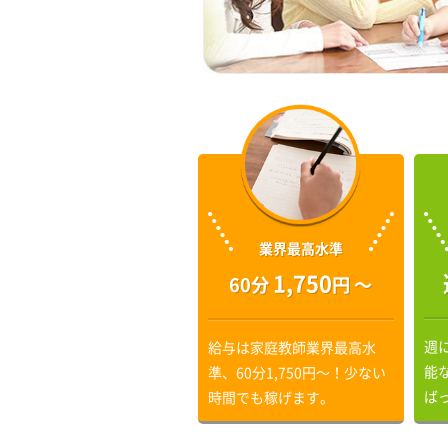
業界最高水準
1,750
60分
円 〜
週
給与は家庭教師業界最高水
能
準、60分1,750円〜！少ない
ば
時間でも稼げます。