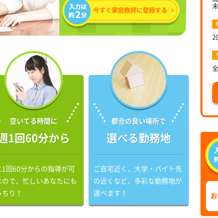
2
空いてる時間に
都合の良い場所で
週1回60分から
選べる勤務地
に1回60分からの指導が可
ご自宅近く、大学・バイト先
なので、忙しいあなたにも
の近くなど、多彩な勤務地が
っちり！
選べます！