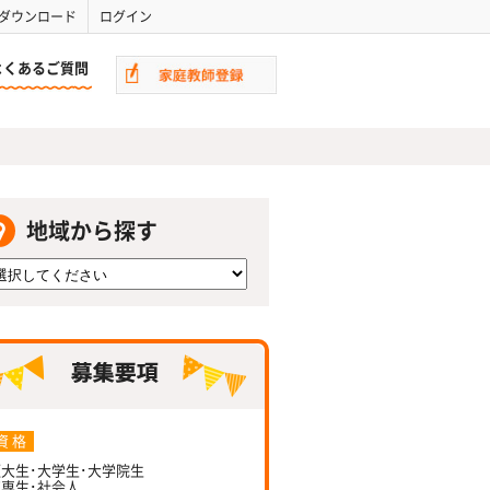
ダウンロード
ログイン
よくあるご質問
地域から探す
資 格
大生･大学生･大学院生
専生･社会人