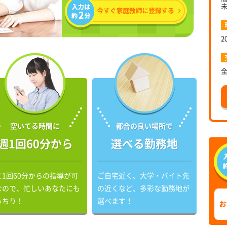
2
空いてる時間に
都合の良い場所で
週1回60分から
選べる勤務地
に1回60分からの指導が可
ご自宅近く、大学・バイト先
なので、忙しいあなたにも
の近くなど、多彩な勤務地が
っちり！
選べます！