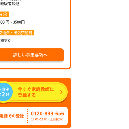
未経験者歓迎
時 給
000 円～3500円
交通費・出張交通費
全額支給
詳しい募集要項へ