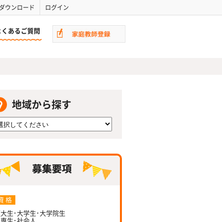
ダウンロード
ログイン
よくあるご質問
地域から探す
資 格
大生･大学生･大学院生
専生･社会人