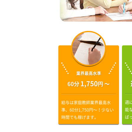
業界最高水準
1,750
60分
円 〜
週
給与は家庭教師業界最高水
能
準、60分1,750円〜！少ない
ば
時間でも稼げます。