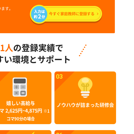
います。
91人
の登録実績で
すい環境とサポート
03
嬉しい高給与
ノウハウが詰まった研修会
マ 2,625円~4,875円
※1
コマ90分の場合