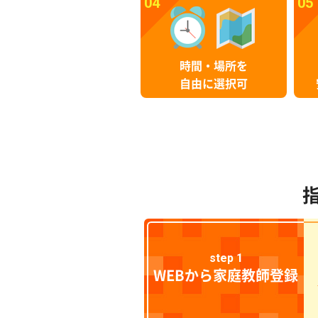
04
05
時間・場所を
自由に選択可
step 1
WEBから家庭教師登録