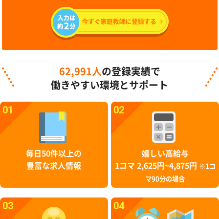
62,991人
の登録実績で
働きやすい環境とサポート
01
02
毎日50件以上の
嬉しい高給与
豊富な求人情報
1コマ 2,625円~4,875円
※1コ
マ90分の場合
03
04