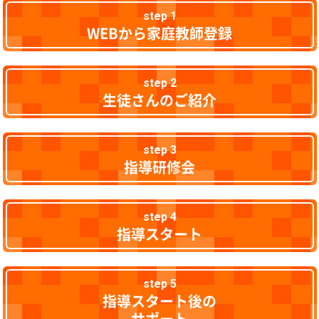
step 1
WEBから家庭教師登録
step 2
生徒さんのご紹介
step 3
指導研修会
step 4
指導スタート
step 5
指導スタート後の