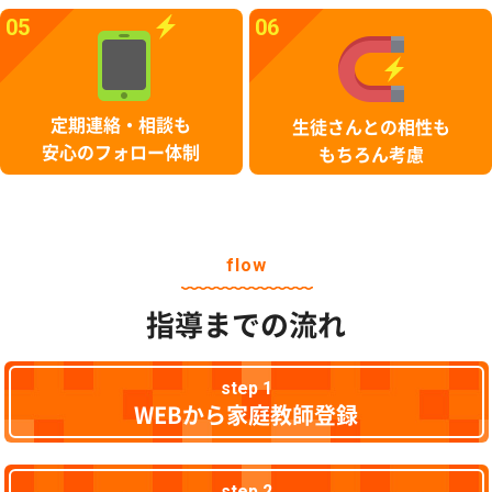
05
06
定期連絡・相談も
生徒さんとの相性も
安心のフォロー体制
もちろん考慮
flow
指導までの流れ
step 1
WEBから家庭教師登録
step 2