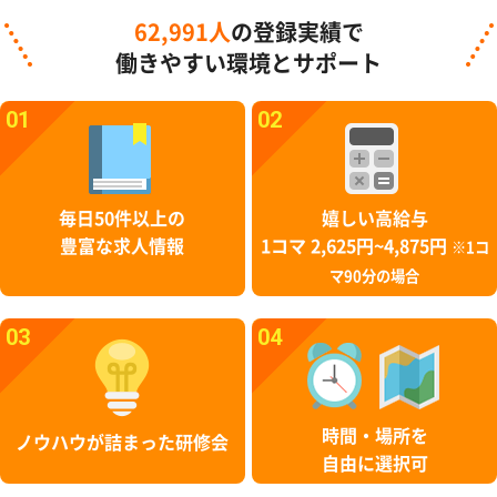
62,991人
の登録実績で
働きやすい環境とサポート
01
02
毎日50件以上の
嬉しい高給与
豊富な求人情報
1コマ 2,625円~4,875円
※1コ
マ90分の場合
03
04
時間・場所を
ノウハウが詰まった研修会
自由に選択可