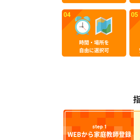
04
05
時間・場所を
自由に選択可
step 1
WEBから家庭教師登録