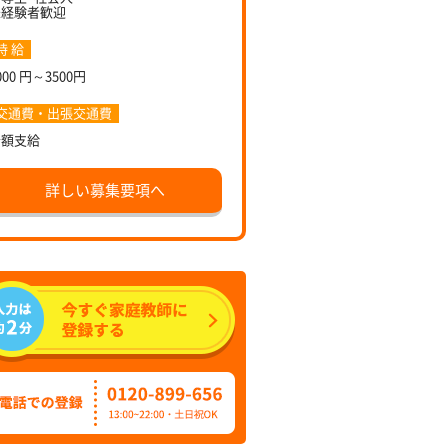
未経験者歓迎
時 給
000 円～3500円
交通費・出張交通費
全額支給
詳しい募集要項へ