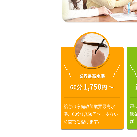
業界最高水準
1,750
60分
円 〜
週
給与は家庭教師業界最高水
能
準、60分1,750円〜！少ない
ば
時間でも稼げます。