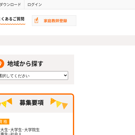
ダウンロード
ログイン
よくあるご質問
地域から探す
資 格
大生･大学生･大学院生
専生･社会人