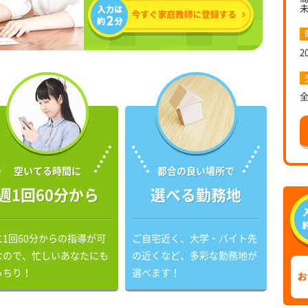
2
空いてる時間に
都合の良い場所で
週1回60分から
選べる勤務地
に1回60分からの指導が可
ご自宅近く、大学・バイト先
なので、忙しいあなたにも
の近くなど、多彩な勤務地が
っちり！
選べます！