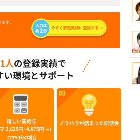
います。
91人
の登録実績で
すい環境とサポート
03
嬉しい高給与
ノウハウが詰まった研修会
マ 2,625円~4,875円
※1
コマ90分の場合