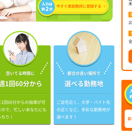
2
空いてる時間に
都合の良い場所で
週1回60分から
選べる勤務地
に1回60分からの指導が可
ご自宅近く、大学・バイト先
なので、忙しいあなたにも
の近くなど、多彩な勤務地が
っちり！
選べます！