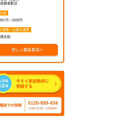
未経験者歓迎
時 給
000 円～3500円
交通費・出張交通費
全額支給
詳しい募集要項へ