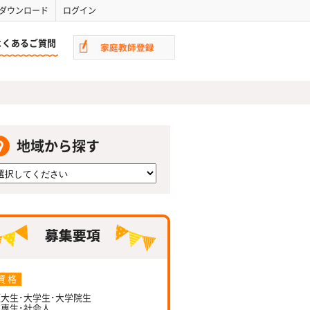
ダウンロード
ログイン
よくあるご質問
地域から探す
資 格
大生･大学生･大学院生
専生･社会人