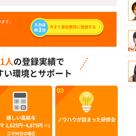
います。
91人
の登録実績で
すい環境とサポート
03
嬉しい高給与
ノウハウが詰まった研修会
マ 2,625円~4,875円
※1
コマ90分の場合