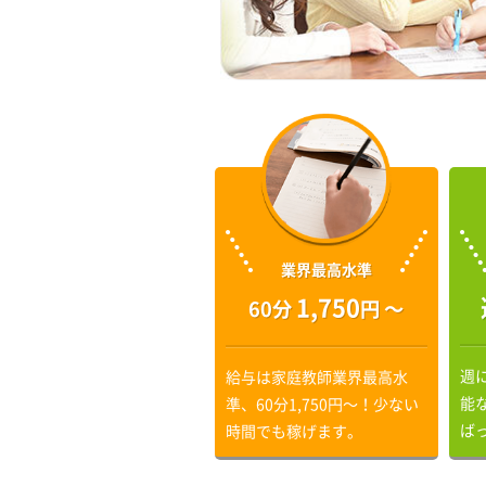
業界最高水準
1,750
60分
円 〜
週
給与は家庭教師業界最高水
能
準、60分1,750円〜！少ない
ば
時間でも稼げます。