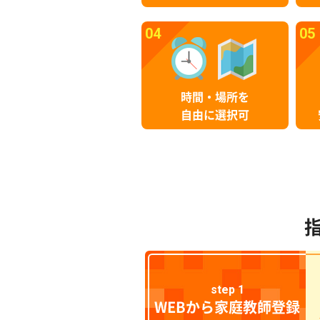
04
05
時間・場所を
自由に選択可
step 1
WEBから家庭教師登録