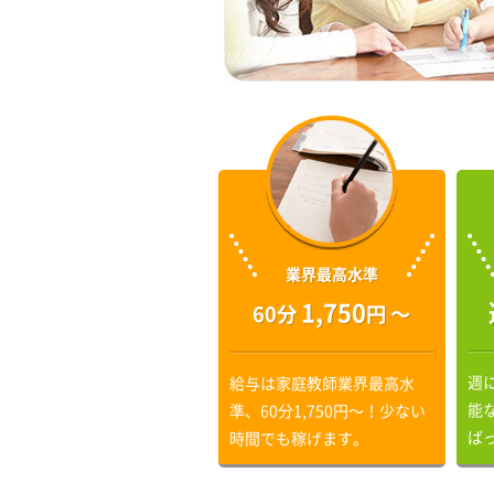
業界最高水準
1,750
60分
円 〜
週
給与は家庭教師業界最高水
能
準、60分1,750円〜！少ない
ば
時間でも稼げます。