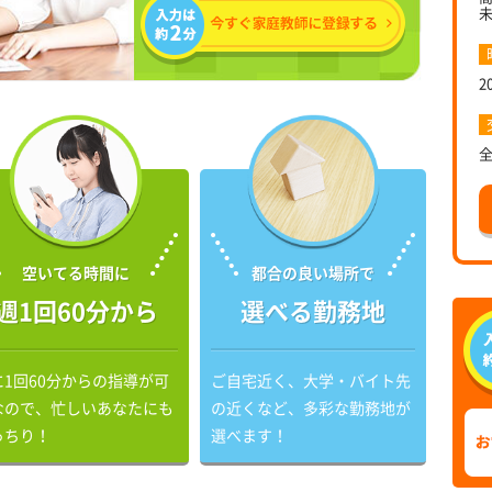
2
空いてる時間に
都合の良い場所で
週1回60分から
選べる勤務地
に1回60分からの指導が可
ご自宅近く、大学・バイト先
なので、忙しいあなたにも
の近くなど、多彩な勤務地が
っちり！
選べます！