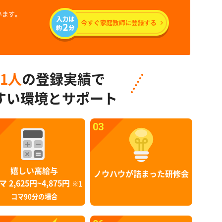
います。
91人
の登録実績で
すい環境とサポート
03
嬉しい高給与
ノウハウが詰まった研修会
マ 2,625円~4,875円
※1
コマ90分の場合