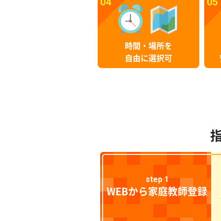
04
05
時間・場所を
自由に選択可
step 1
WEBから家庭教師登録