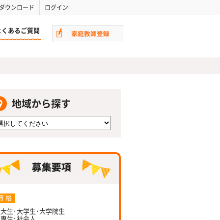
ダウンロード
ログイン
よくあるご質問
地域から探す
資 格
大生･大学生･大学院生
専生･社会人