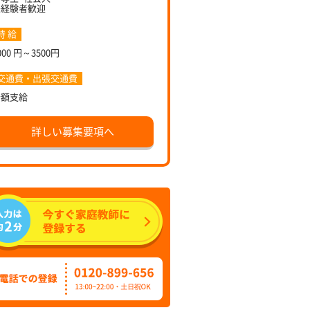
未経験者歓迎
時 給
000 円～3500円
交通費・出張交通費
全額支給
詳しい募集要項へ