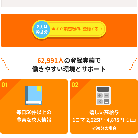
62,991人
の登録実績で
働きやすい環境とサポート
01
02
毎日50件以上の
嬉しい高給与
豊富な求人情報
1コマ 2,625円~4,875円
※1コ
マ90分の場合