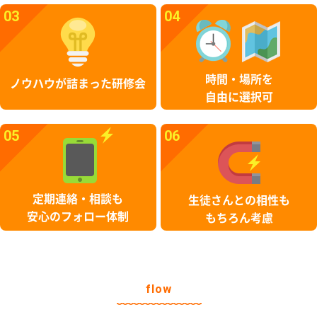
03
04
時間・場所を
ノウハウが詰まった研修会
自由に選択可
05
06
定期連絡・相談も
生徒さんとの相性も
安心のフォロー体制
もちろん考慮
flow