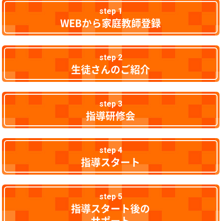
step 1
WEBから家庭教師登録
step 2
生徒さんのご紹介
step 3
指導研修会
step 4
指導スタート
step 5
指導スタート後の