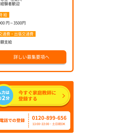
未経験者歓迎
時 給
000 円～3500円
交通費・出張交通費
全額支給
詳しい募集要項へ