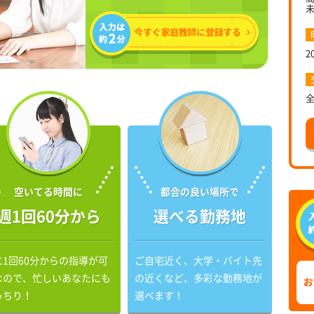
2
空いてる時間に
都合の良い場所で
週1回60分から
選べる勤務地
に1回60分からの指導が可
ご自宅近く、大学・バイト先
なので、忙しいあなたにも
の近くなど、多彩な勤務地が
っちり！
選べます！