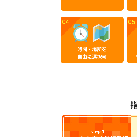
04
05
時間・場所を
自由に選択可
step 1