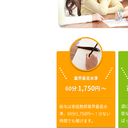
業界最高水準
1,750
60分
円 〜
週
給与は家庭教師業界最高水
能
準、60分1,750円〜！少ない
ば
時間でも稼げます。