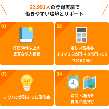
62,991人
の登録実績で
働きやすい環境とサポート
01
02
毎日50件以上の
嬉しい高給与
豊富な求人情報
1コマ 2,625円~4,875円
※1コ
マ90分の場合
03
04
時間・場所を
ノウハウが詰まった研修会
自由に選択可