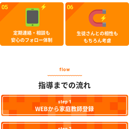
05
06
定期連絡・相談も
生徒さんとの相性も
安心のフォロー体制
もちろん考慮
flow
指導までの流れ
step 1
WEBから家庭教師登録
step 2