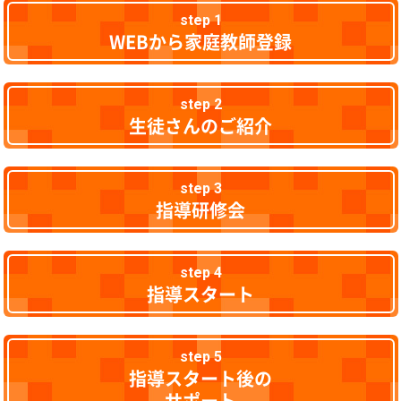
step 1
WEBから家庭教師登録
step 2
生徒さんのご紹介
step 3
指導研修会
step 4
指導スタート
step 5
指導スタート後の