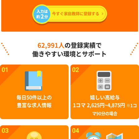
62,991人
の登録実績で
働きやすい環境とサポート
01
02
毎日50件以上の
嬉しい高給与
豊富な求人情報
1コマ 2,625円~4,875円
※1コ
マ90分の場合
03
04