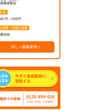
未経験者歓迎
時 給
000 円～3500円
交通費・出張交通費
全額支給
詳しい募集要項へ