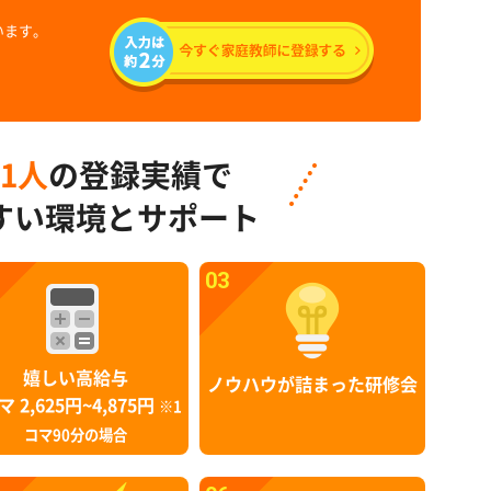
います。
91人
の登録実績で
すい環境とサポート
03
嬉しい高給与
ノウハウが詰まった研修会
マ 2,625円~4,875円
※1
コマ90分の場合