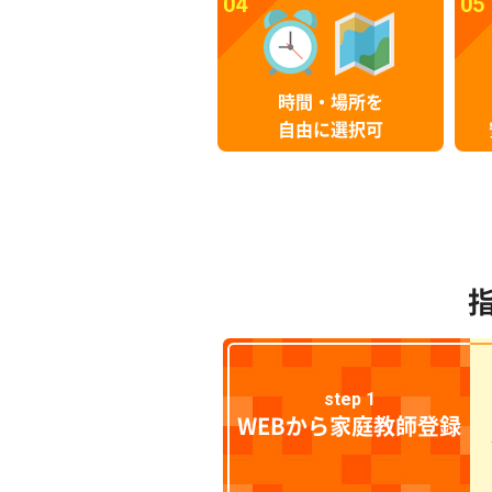
04
05
時間・場所を
自由に選択可
step 1
WEBから家庭教師登録