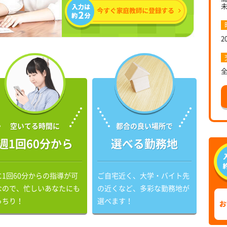
2
空いてる時間に
都合の良い場所で
週1回60分から
選べる勤務地
に1回60分からの指導が可
ご自宅近く、大学・バイト先
なので、忙しいあなたにも
の近くなど、多彩な勤務地が
っちり！
選べます！