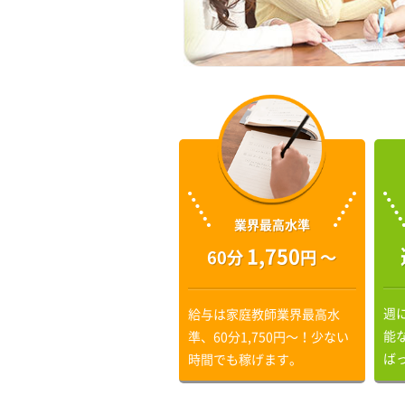
業界最高水準
1,750
60分
円 〜
週
給与は家庭教師業界最高水
能
準、60分1,750円〜！少ない
ば
時間でも稼げます。