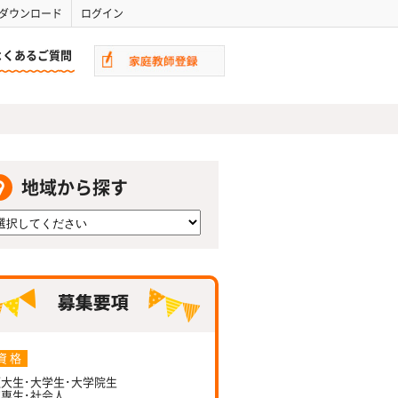
ダウンロード
ログイン
よくあるご質問
地域から探す
資 格
大生･大学生･大学院生
専生･社会人