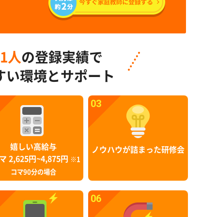
91人
の登録実績で
すい環境とサポート
03
嬉しい高給与
ノウハウが詰まった研修会
マ 2,625円~4,875円
※1
コマ90分の場合
06