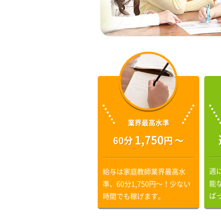
業界最高水準
1,750
60分
円 〜
週
給与は家庭教師業界最高水
能
準、60分1,750円〜！少ない
ば
時間でも稼げます。