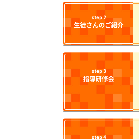
step 2
生徒さんのご紹介
step 3
指導研修会
step 4