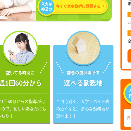
2
空いてる時間に
都合の良い場所で
週1回60分から
選べる勤務地
に1回60分からの指導が可
ご自宅近く、大学・バイト先
なので、忙しいあなたにも
の近くなど、多彩な勤務地が
っちり！
選べます！