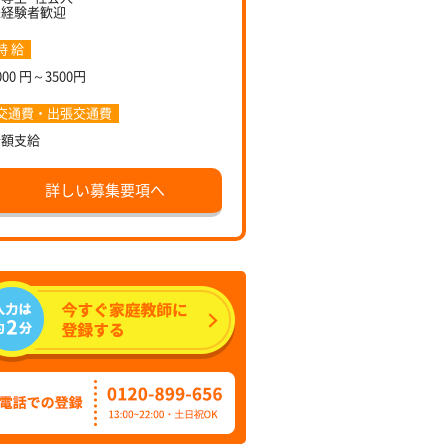
未経験者歓迎
時 給
000 円～3500円
交通費・出張交通費
全額支給
詳しい募集要項へ