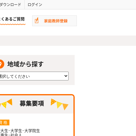
ダウンロード
ログイン
よくあるご質問
地域から探す
資 格
大生･大学生･大学院生
専生･社会人