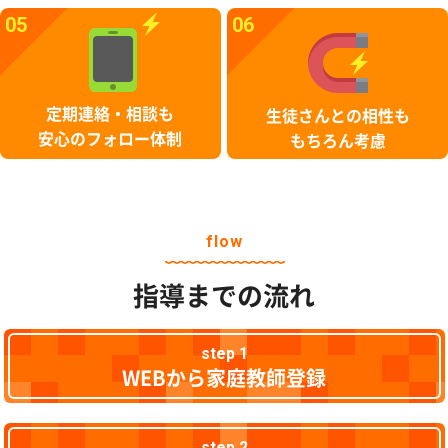
05
06
定期連絡・相談も
生徒さんとの相性も
安心のフォロー体制
もちろん考慮
flow
指導までの流れ
step 1
WEBから家庭教師登録
step 2