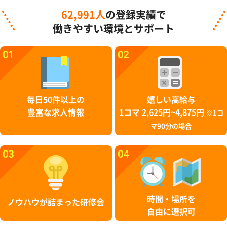
62,991人
の登録実績で
働きやすい環境とサポート
01
02
毎日50件以上の
嬉しい高給与
豊富な求人情報
1コマ 2,625円~4,875円
※1コ
マ90分の場合
03
04
時間・場所を
ノウハウが詰まった研修会
自由に選択可