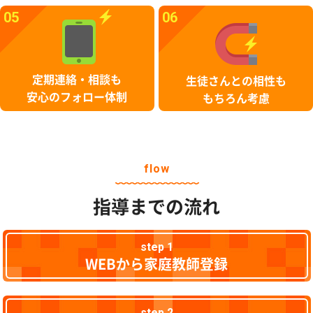
05
06
定期連絡・相談も
生徒さんとの相性も
安心のフォロー体制
もちろん考慮
flow
指導までの流れ
step 1
WEBから家庭教師登録
step 2