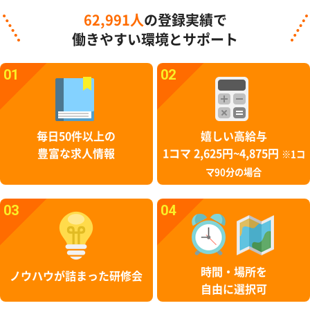
62,991人
の登録実績で
働きやすい環境とサポート
01
02
毎日50件以上の
嬉しい高給与
豊富な求人情報
1コマ 2,625円~4,875円
※1コ
マ90分の場合
03
04
時間・場所を
ノウハウが詰まった研修会
自由に選択可