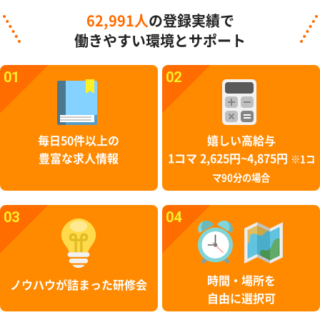
62,991人
の登録実績で
働きやすい環境とサポート
01
02
毎日50件以上の
嬉しい高給与
豊富な求人情報
1コマ 2,625円~4,875円
※1コ
マ90分の場合
03
04
時間・場所を
ノウハウが詰まった研修会
自由に選択可