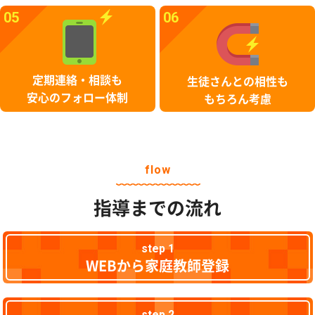
05
06
定期連絡・相談も
生徒さんとの相性も
安心のフォロー体制
もちろん考慮
flow
指導までの流れ
step 1
WEBから家庭教師登録
step 2