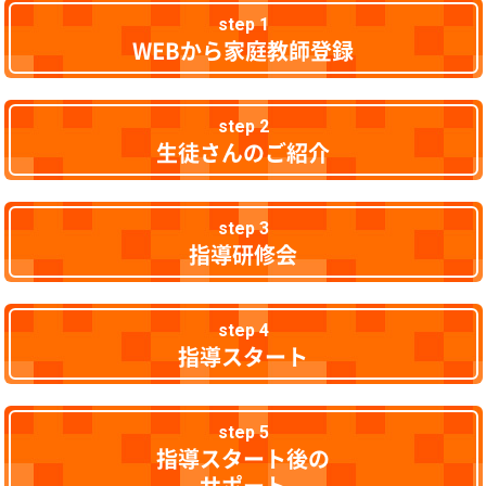
step 1
WEBから家庭教師登録
step 2
生徒さんのご紹介
step 3
指導研修会
step 4
指導スタート
step 5
指導スタート後の