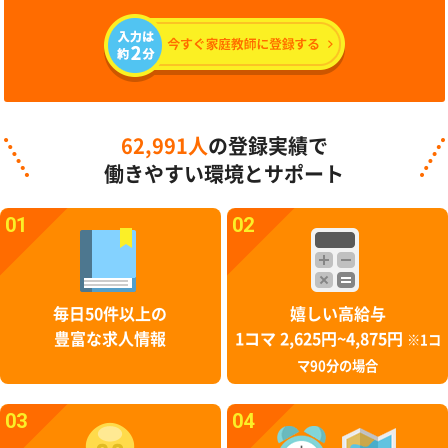
62,991人
の登録実績で
働きやすい環境とサポート
01
02
毎日50件以上の
嬉しい高給与
豊富な求人情報
1コマ 2,625円~4,875円
※1コ
マ90分の場合
03
04