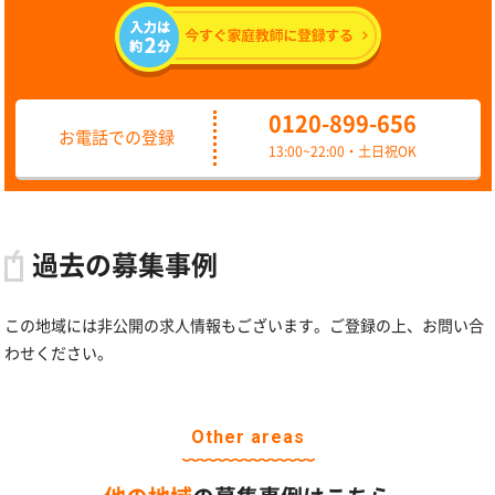
0120-899-656
お電話での登録
13:00~22:00・土日祝OK
過去の募集事例
この地域には非公開の求人情報もございます。ご登録の上、お問い合
わせください。
Other areas