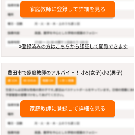
家庭教師に登録して詳細を見る
登録済みの方はこちらから認証して閲覧できます
豊田市で家庭教師のアルバイト！ 小5(女子)小2(男子)
家庭教師に登録して詳細を見る