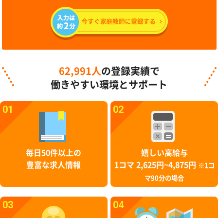
62,991人
の登録実績で
働きやすい環境とサポート
01
02
毎日50件以上の
嬉しい高給与
豊富な求人情報
1コマ 2,625円~4,875円
※1コ
マ90分の場合
03
04