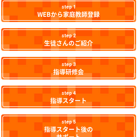
step 1
WEBから家庭教師登録
step 2
生徒さんのご紹介
step 3
指導研修会
step 4
指導スタート
step 5
指導スタート後の