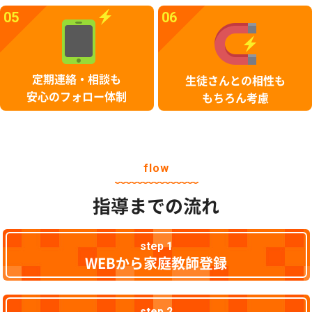
05
06
定期連絡・相談も
生徒さんとの相性も
安心のフォロー体制
もちろん考慮
flow
指導までの流れ
step 1
WEBから家庭教師登録
step 2