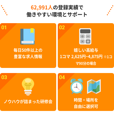
62,991人
の登録実績で
働きやすい環境とサポート
01
02
毎日50件以上の
嬉しい高給与
豊富な求人情報
1コマ 2,625円~4,875円
※1コ
マ90分の場合
03
04
時間・場所を
ノウハウが詰まった研修会
自由に選択可