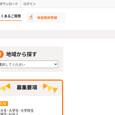
ダウンロード
ログイン
よくあるご質問
地域から探す
資 格
大生･大学生･大学院生
専生･社会人