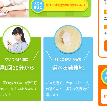
2
空いてる時間に
都合の良い場所で
週1回60分から
選べる勤務地
に1回60分からの指導が可
ご自宅近く、大学・バイト先
なので、忙しいあなたにも
の近くなど、多彩な勤務地が
っちり！
選べます！