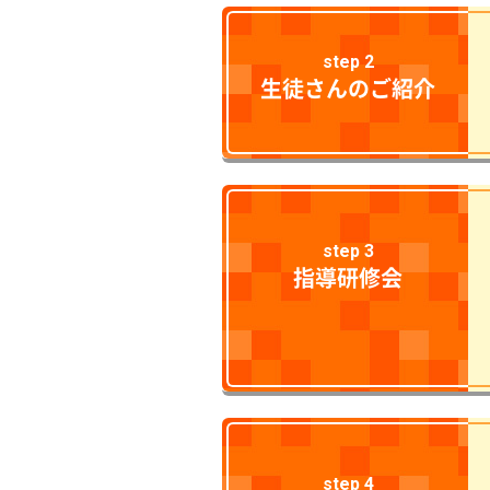
step 2
生徒さんのご紹介
step 3
指導研修会
step 4