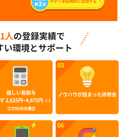
91人
の登録実績で
すい環境とサポート
03
嬉しい高給与
ノウハウが詰まった研修会
マ 2,625円~4,875円
※1
コマ90分の場合
06