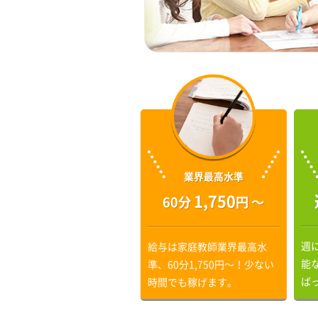
業界最高水準
1,750
60分
円 〜
週
給与は家庭教師業界最高水
能
準、60分1,750円〜！少ない
ば
時間でも稼げます。