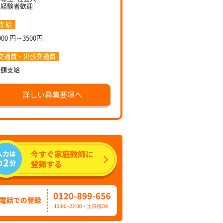
未経験者歓迎
時 給
000 円～3500円
交通費・出張交通費
全額支給
詳しい募集要項へ