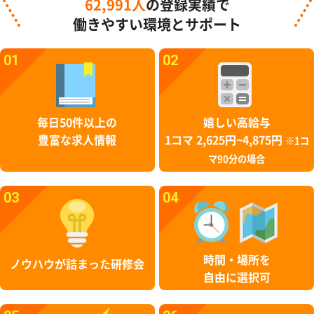
62,991人
の登録実績で
働きやすい環境とサポート
01
02
毎日50件以上の
嬉しい高給与
豊富な求人情報
1コマ 2,625円~4,875円
※1コ
マ90分の場合
03
04
時間・場所を
ノウハウが詰まった研修会
自由に選択可