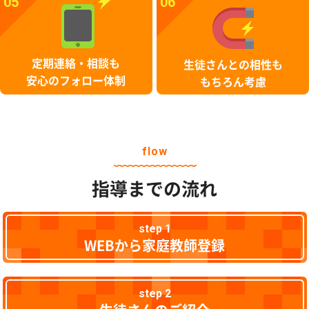
05
06
定期連絡・相談も
生徒さんとの相性も
安心のフォロー体制
もちろん考慮
flow
指導までの流れ
step 1
WEBから家庭教師登録
step 2