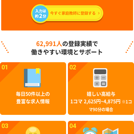
62,991人
の登録実績で
働きやすい環境とサポート
01
02
毎日50件以上の
嬉しい高給与
豊富な求人情報
1コマ 2,625円~4,875円
※1コ
マ90分の場合
03
04