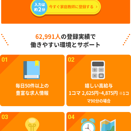
62,991人
の登録実績で
働きやすい環境とサポート
01
02
毎日50件以上の
嬉しい高給与
豊富な求人情報
1コマ 2,625円~4,875円
※1コ
マ90分の場合
03
04