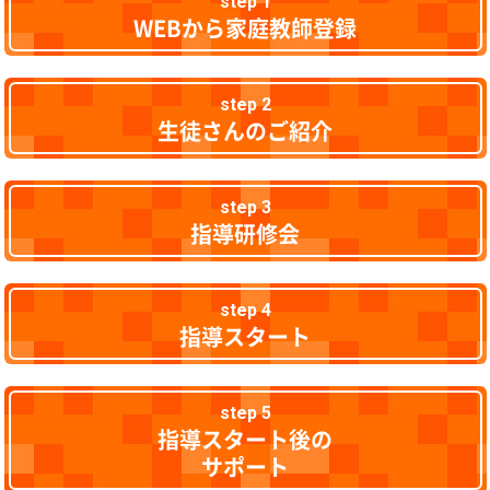
step 1
WEBから家庭教師登録
step 2
生徒さんのご紹介
step 3
指導研修会
step 4
指導スタート
step 5
指導スタート後の
サポート