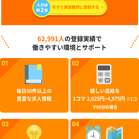
62,991人
の登録実績で
働きやすい環境とサポート
01
02
毎日50件以上の
嬉しい高給与
豊富な求人情報
1コマ 2,625円~4,875円
※1コ
マ90分の場合
03
04