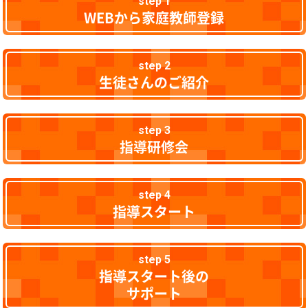
step 1
WEBから家庭教師登録
step 2
生徒さんのご紹介
step 3
指導研修会
step 4
指導スタート
step 5
指導スタート後の
サポート