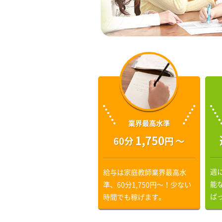
業界最高水準
1,750
60分
円 〜
週
給与は家庭教師業界最高水
能
準、60分1,750円〜！少ない
ば
時間でも稼げます。