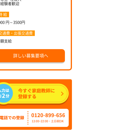
未経験者歓迎
時 給
000 円～3500円
交通費・出張交通費
全額支給
詳しい募集要項へ