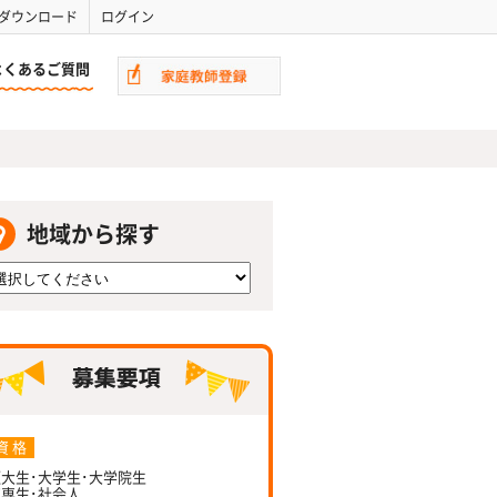
ダウンロード
ログイン
よくあるご質問
地域から探す
資 格
大生･大学生･大学院生
専生･社会人