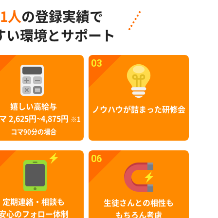
91人
の登録実績で
すい環境とサポート
03
嬉しい高給与
ノウハウが詰まった研修会
マ 2,625円~4,875円
※1
コマ90分の場合
06
定期連絡・相談も
生徒さんとの相性も
安心のフォロー体制
もちろん考慮