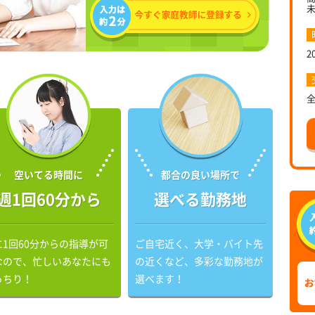
2
空いてる時間に
都合の良い場所で
週1回60分から
選べる勤務地
に1回60分からの指導が可
ご自宅近く、大学・バイト先
なので、忙しいあなたにも
の近くなど、多彩な勤務地が
っちり！
選べます！