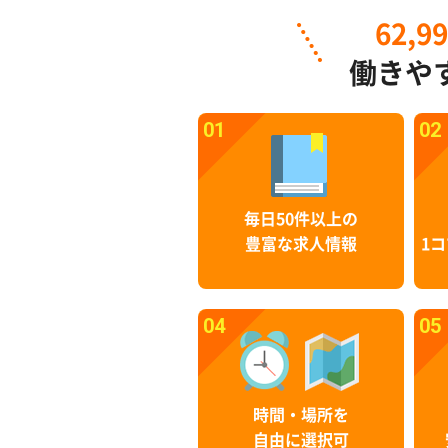
62,9
働きや
01
02
毎日50件以上の
豊富な求人情報
1コ
04
05
時間・場所を
自由に選択可