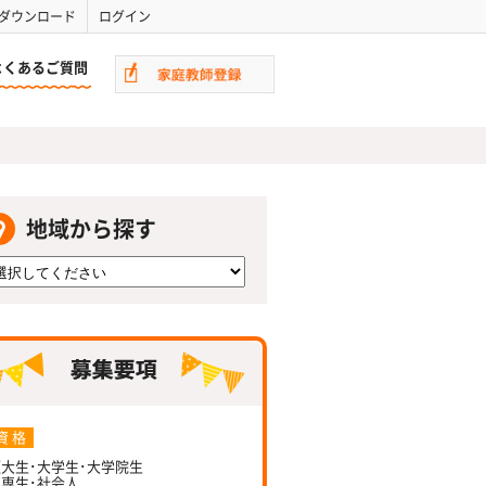
ダウンロード
ログイン
よくあるご質問
地域から探す
資 格
大生･大学生･大学院生
専生･社会人