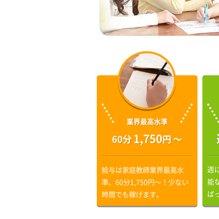
業界最高水準
1,750
60分
円 〜
週
給与は家庭教師業界最高水
能
準、60分1,750円〜！少ない
ば
時間でも稼げます。