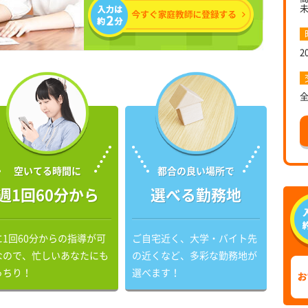
2
空いてる時間に
都合の良い場所で
週1回60分から
選べる勤務地
に1回60分からの指導が可
ご自宅近く、大学・バイト先
なので、忙しいあなたにも
の近くなど、多彩な勤務地が
っちり！
選べます！