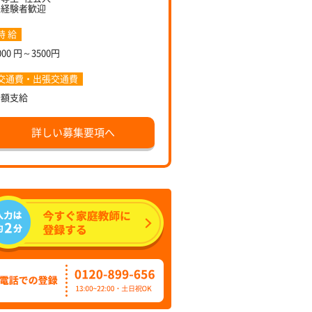
未経験者歓迎
時 給
000 円～3500円
交通費・出張交通費
全額支給
詳しい募集要項へ