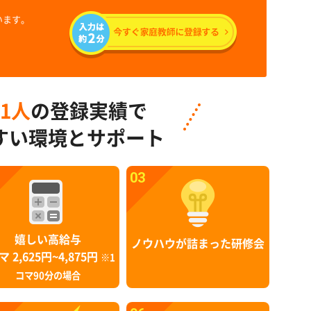
います。
91人
の登録実績で
すい環境とサポート
03
嬉しい高給与
ノウハウが詰まった研修会
マ 2,625円~4,875円
※1
コマ90分の場合