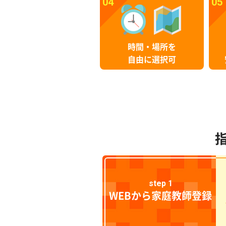
04
05
時間・場所を
自由に選択可
step 1
WEBから家庭教師登録