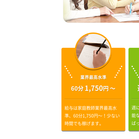
業界最高水準
1,750
60分
円 〜
週
給与は家庭教師業界最高水
能
準、60分1,750円〜！少ない
ば
時間でも稼げます。