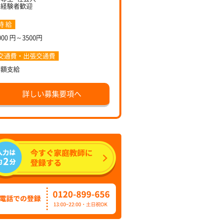
未経験者歓迎
時 給
000 円～3500円
交通費・出張交通費
全額支給
詳しい募集要項へ