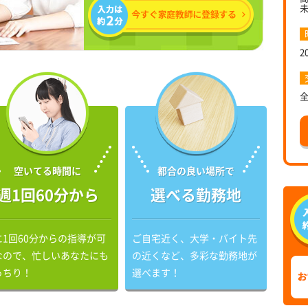
2
空いてる時間に
都合の良い場所で
週1回60分から
選べる勤務地
に1回60分からの指導が可
ご自宅近く、大学・バイト先
なので、忙しいあなたにも
の近くなど、多彩な勤務地が
っちり！
選べます！