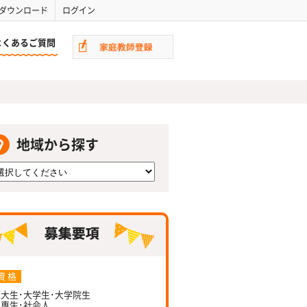
ダウンロード
ログイン
よくあるご質問
地域から探す
資 格
大生･大学生･大学院生
専生･社会人