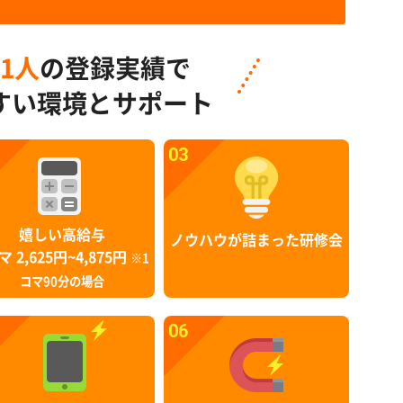
91人
の登録実績で
すい環境とサポート
03
嬉しい高給与
ノウハウが詰まった研修会
マ 2,625円~4,875円
※1
コマ90分の場合
06