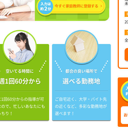
2
空いてる時間に
都合の良い場所で
週1回60分から
選べる勤務地
に1回60分からの指導が可
ご自宅近く、大学・バイト先
なので、忙しいあなたにも
の近くなど、多彩な勤務地が
っちり！
選べます！