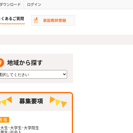
ダウンロード
ログイン
よくあるご質問
地域から探す
資 格
大生･大学生･大学院生
専生･社会人