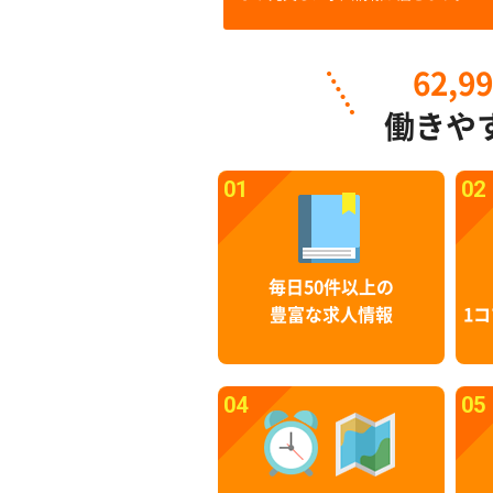
62,9
働きや
01
02
毎日50件以上の
豊富な求人情報
1コ
04
05