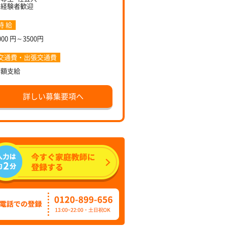
未経験者歓迎
時 給
000 円～3500円
交通費・出張交通費
全額支給
詳しい募集要項へ