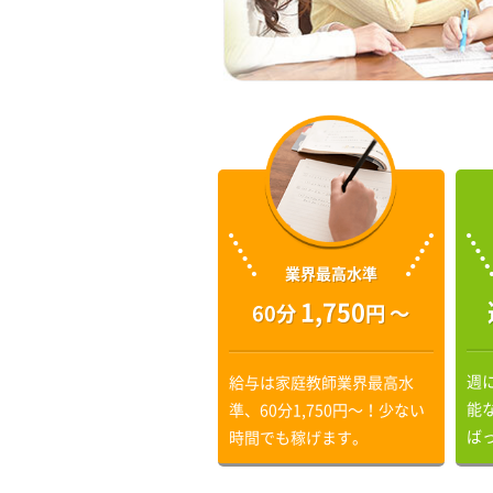
業界最高水準
1,750
60分
円 〜
週
給与は家庭教師業界最高水
能
準、60分1,750円〜！少ない
ば
時間でも稼げます。