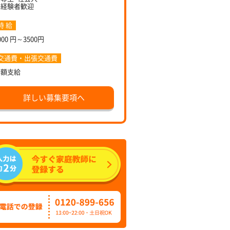
未経験者歓迎
時 給
000 円～3500円
交通費・出張交通費
全額支給
詳しい募集要項へ