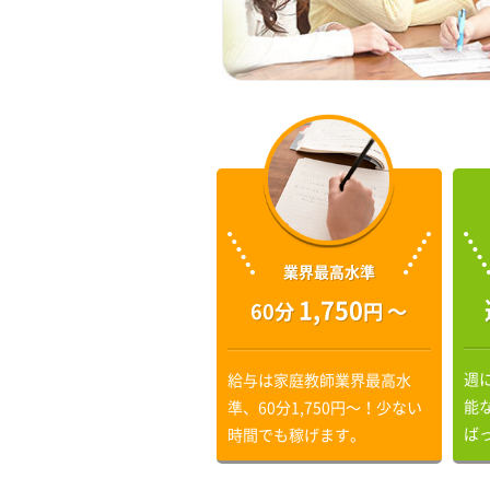
業界最高水準
1,750
60分
円 〜
週
給与は家庭教師業界最高水
能
準、60分1,750円〜！少ない
ば
時間でも稼げます。