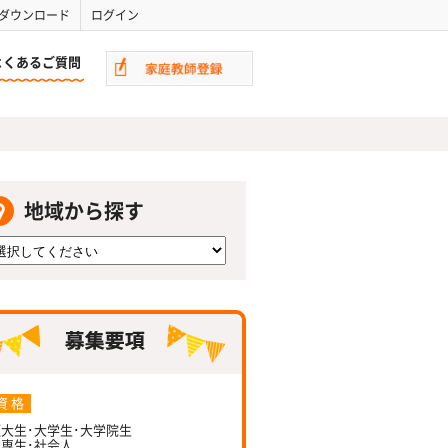
ダウンロード
ログイン
よくあるご質問
地域から探す
資 格
大生･大学生･大学院生
専生･社会人