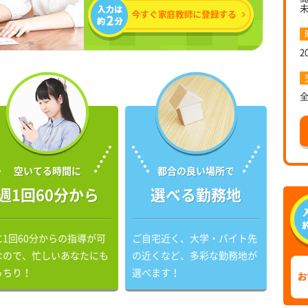
2
空いてる時間に
都合の良い場所で
週1回60分から
選べる勤務地
に1回60分からの指導が可
ご自宅近く、大学・バイト先
なので、忙しいあなたにも
の近くなど、多彩な勤務地が
っちり！
選べます！