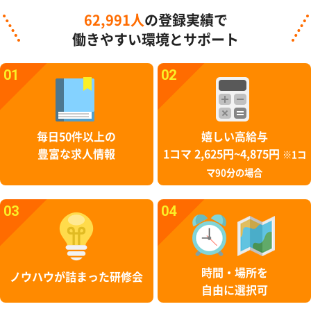
62,991人
の登録実績で
働きやすい環境とサポート
01
02
毎日50件以上の
嬉しい高給与
豊富な求人情報
1コマ 2,625円~4,875円
※1コ
マ90分の場合
03
04
時間・場所を
ノウハウが詰まった研修会
自由に選択可