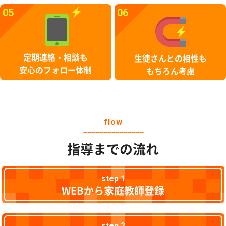
05
06
定期連絡・相談も
生徒さんとの相性も
安心のフォロー体制
もちろん考慮
flow
指導までの流れ
step 1
WEBから家庭教師登録
step 2