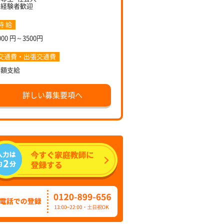
未経験者歓迎
時 給
000 円～3500円
交通費・出張交通費
全額支給
詳しい募集要項へ