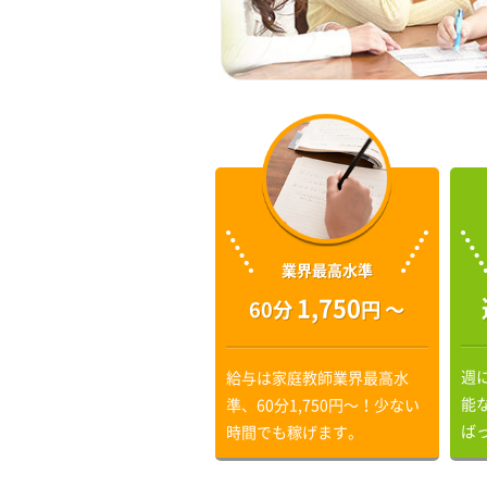
業界最高水準
1,750
60分
円 〜
週
給与は家庭教師業界最高水
能
準、60分1,750円〜！少ない
ば
時間でも稼げます。