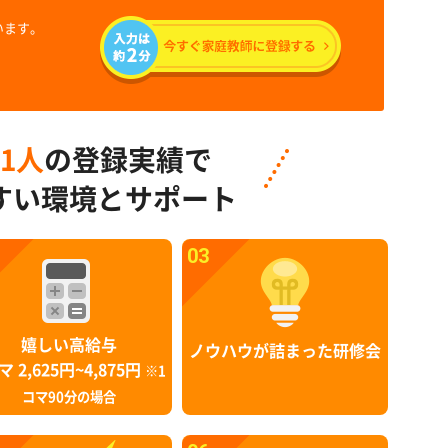
います。
91人
の登録実績で
すい環境とサポート
03
嬉しい高給与
ノウハウが詰まった研修会
マ 2,625円~4,875円
※1
コマ90分の場合