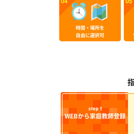
04
05
時間・場所を
自由に選択可
step 1
WEBから家庭教師登録