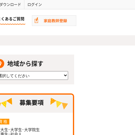
ダウンロード
ログイン
よくあるご質問
地域から探す
資 格
大生･大学生･大学院生
専生･社会人