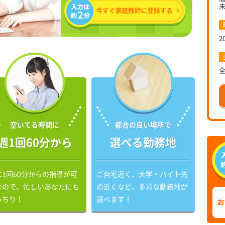
2
空いてる時間に
都合の良い場所で
週1回60分から
選べる勤務地
に1回60分からの指導が可
ご自宅近く、大学・バイト先
なので、忙しいあなたにも
の近くなど、多彩な勤務地が
っちり！
選べます！