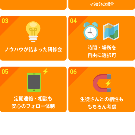
マ90分の場合
03
04
時間・場所を
ノウハウが詰まった研修会
自由に選択可
05
06
定期連絡・相談も
生徒さんとの相性も
安心のフォロー体制
もちろん考慮